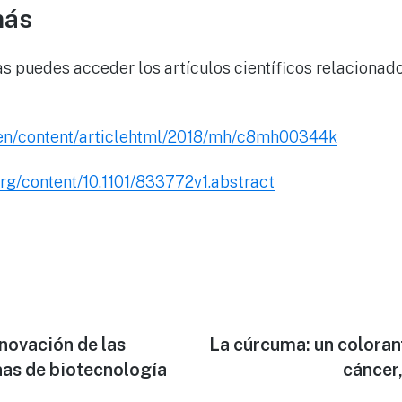
más
gas puedes acceder los artículos científicos relacionad
g/en/content/articlehtml/2018/mh/c8mh00344k
org/content/10.1101/833772v1.abstract
novación de las
Next
La cúrcuma: un colorant
post:
as de biotecnología
cáncer