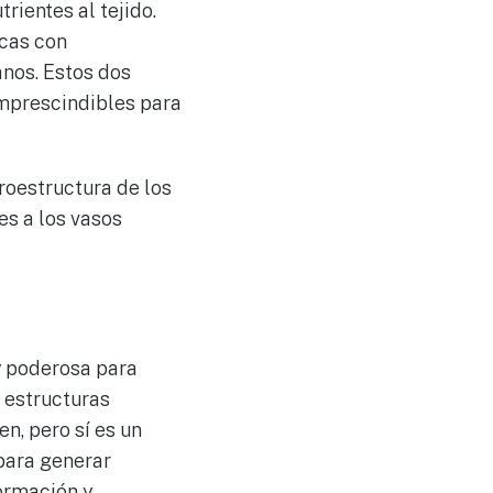
rientes al tejido.
icas con
anos. Estos dos
imprescindibles para
roestructura de los
es a los vasos
y poderosa para
 estructuras
n, pero sí es un
 para generar
ormación y