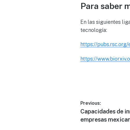
Para saber 
En las siguientes li
tecnología:
https://pubs.rsc.or
https://www.biorxiv.
Post
Previous:
Previous
Capacidades de in
navigation
post:
empresas mexican