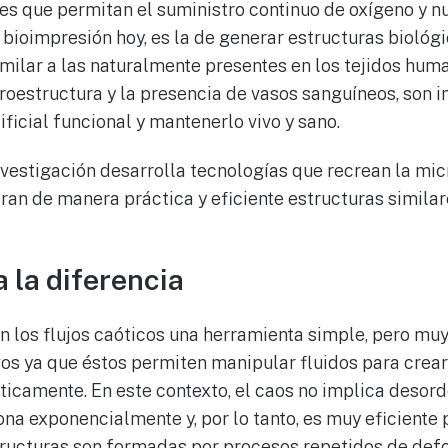
es que permitan el suministro continuo de oxígeno y nut
a bioimpresión hoy, es la de generar estructuras biológ
milar a las naturalmente presentes en los tejidos hum
croestructura y la presencia de vasos sanguíneos, son 
tificial funcional y mantenerlo vivo y sano.
vestigación desarrolla tecnologías que recrean la mic
oran de manera práctica y eficiente estructuras similar
 la diferencia
 los flujos caóticos una herramienta simple, pero mu
os ya que éstos permiten manipular fluidos para crear
camente. En este contexto, el caos no implica desorde
na exponencialmente y, por lo tanto, es muy eficiente
structuras son formadas por procesos repetidos de def